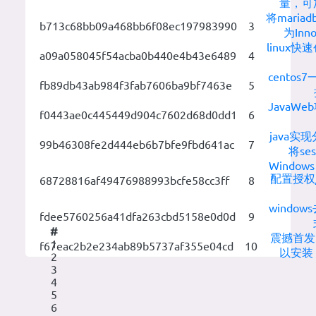
量，可
将maria
b713c68bb09a468bb6f08ec197983990
3
为In
linux快
a09a058045f54acba0b440e4b43e6489
4
centos
fb89db43ab984f3fab7606ba9bf7463e
5
JavaW
f0443ae0c445449d904c7602d68d0dd1
6
java
99b46308fe2d444eb6b7bfe9fbd641ac
7
将ses
Windows 
配置授权
68728816af49476988993bcfe58cc3ff
8
windo
fdee5760256a41dfa263cbd5158e0d0d
9
#
震撼首发
1
f67eac2b2e234ab89b5737af355e04cd
10
以安装 Wi
2
3
4
5
6