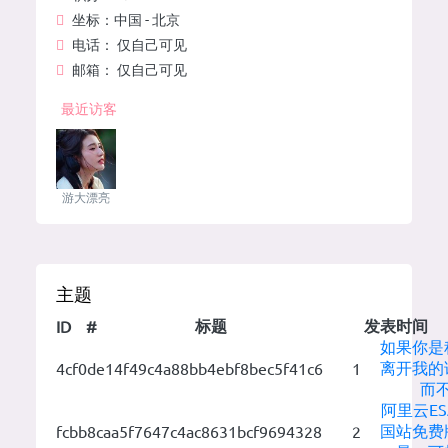
坐标：
中国 - 北京
电话：
仅自己可见
邮箱：
仅自己可见
最近访客
游大漂亮
主题
标题
发表时间
ID
#
如果你是
离开我的
4cf0de14f49c4a88bb4ebf8bec5f41c6
1
而
阿里云E
国站免费
fcbb8caa5f7647c4ac8631bcf9694328
2