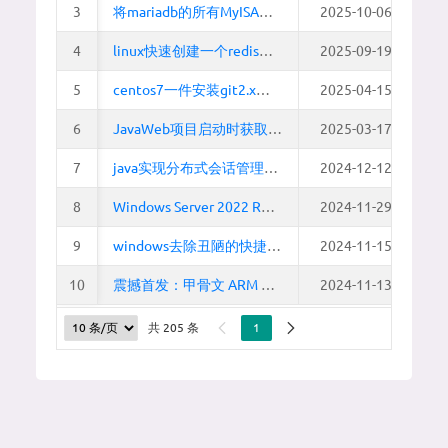
3
3
将mariadb的所有MyISAM转为InnoDB已提高性能
2025-10-06 12:37:5
4
4
linux快速创建一个redis测试集群
2025-09-19 17:39:4
5
5
centos7一件安装git2.x，支持-C参数
2025-04-15 18:49:4
6
6
JavaWeb项目启动时获取端口号
2025-03-17 15:04:2
7
7
java实现分布式会话管理，将session放到redis
2024-12-12 20:24:2
8
8
Windows Server 2022 RDS配置授权/RD授权管理器激活服务
2024-11-29 19:59:0
9
9
windows去除丑陋的快捷方式小箭头
2024-11-15 21:59:5
10
10
震撼首发：甲骨文 ARM 可以安装 Windows 了 !!!!!
2024-11-13 15:49:3


共 205 条
1