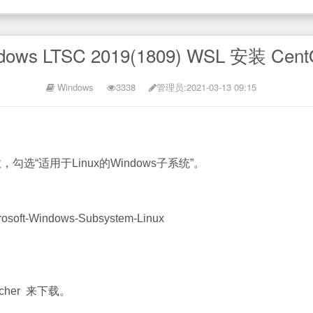
dows LTSC 2019(1809) WSL 安装 Cent
Windows
3338
管理员
:2021-03-13 09:15
“适用于Linux的Windows子系统”。
rosoft-Windows-Subsystem-Linux
witcher 来下载。