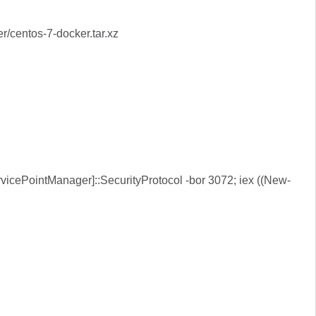
centos-7-docker.tar.xz
icePointManager]::SecurityProtocol -bor 3072; iex ((New-