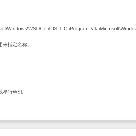
crosoft\Windows\WSL\CentOS -f C:\ProgramData\Microsoft\Windo
 用来指定名称。
举行WSL.