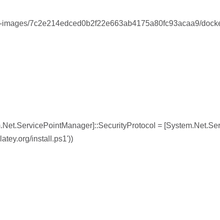
nce-images/7c2e214edced0b2f22e663ab4175a80fc93acaa9/docker/
Net.ServicePointManager]::SecurityProtocol = [System.Net.Serv
tey.org/install.ps1'))