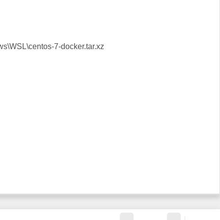
ws\WSL\centos-7-docker.tar.xz