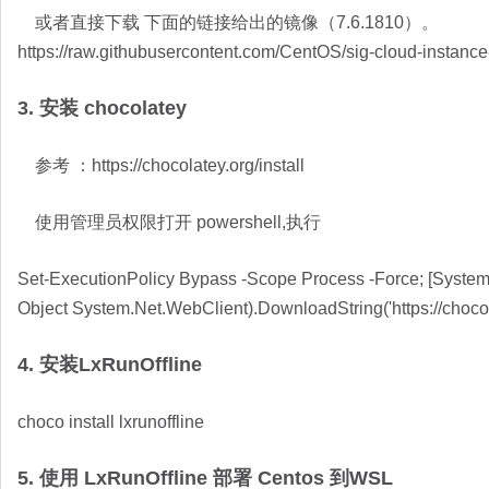
或者直接下载 下面的链接给出的镜像（7.6.1810）。
https://raw.githubusercontent.com/CentOS/sig-cloud-insta
3. 安装 chocolatey
参考 ：https://chocolatey.org/install
使用管理员权限打开 powershell,执行
Set-ExecutionPolicy Bypass -Scope Process -Force; [System.
Object System.Net.WebClient).DownloadString('https://chocola
4. 安装LxRunOffline
choco install lxrunoffline
5. 使用 LxRunOffline 部署 Centos 到WSL