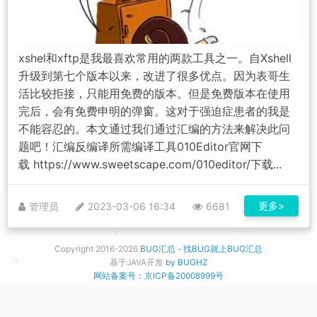
xshel和xftp是我最喜欢常用的两款工具之一。自Xshell
升级到第七个版本以来，改进了很多优点。因为表哥生
活比较拒接，只能用免费的版本。但是免费版本在使用
完后，会有免费申明的弹窗。这对于强迫症患者的我是
不能容忍的。本文通过我们通过汇编的方法来解决此问
题吧！汇编反编译所需编译工具010Editor官网下
载 https://www.sweetscape.com/010editor/下载...
更多>
管理员
2023-03-06 16:34
6681
Copyright 2016-
2026
BUG汇总 - 找BUG就上BUG汇总
基于JAVA开发
by BUGHZ
网站备案号：京ICP备20008999号