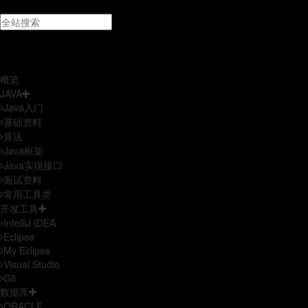
×
BUG汇总
概览
JAVA
Java入门
基础资料
算法
Java框架
Java实现接口
面试资料
常用工具类
开发工具
IntelliJ IDEA
Eclipse
My Eclipse
Visual Studio
Git
数据库
ORACLE