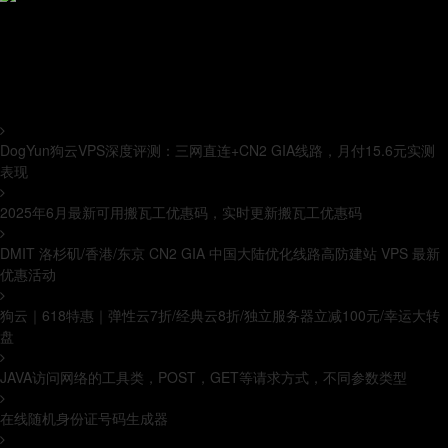
关于本站
TEL: +1(315)4000777
我的网站，是一个记录开发中BUG解决方案，和分享自己互联网技术的
原创独立博客；如果来自互联网都会标明来源。(www.bughz.com)
热门文章
DogYun狗云VPS深度评测：三网直连+CN2 GIA线路，月付15.6元实测
表现
2025年6月最新可用搬瓦工优惠码，实时更新搬瓦工优惠码
DMIT 洛杉矶/香港/东京 CN2 GIA 中国大陆优化线路高防建站 VPS 最新
优惠活动
狗云｜618特惠｜弹性云7折/经典云8折/独立服务器立减100元/幸运大转
盘
JAVA访问网络的工具类，POST，GET等请求方式，不同参数类型
在线随机身份证号码生成器