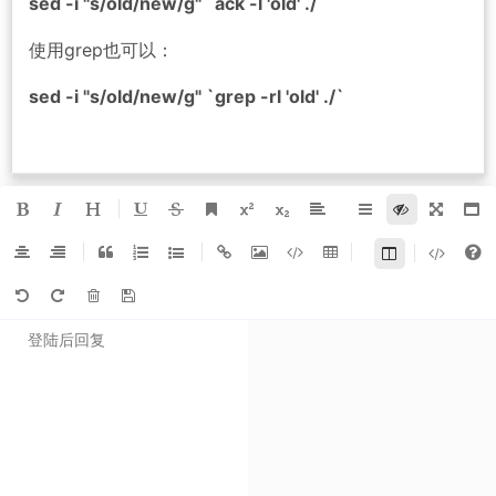
sed -i "s/old/new/g" `ack -l 'old' ./`
使用grep也可以：
sed -i "s/old/new/g" `grep -rl 'old' ./`